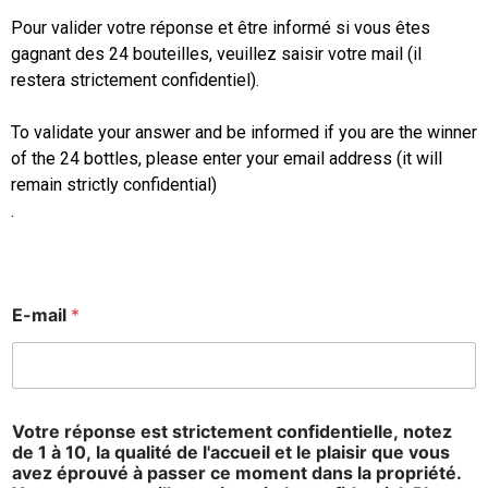
Pour valider votre réponse et être informé si vous êtes
gagnant des 24 bouteilles, veuillez saisir votre mail (il
restera strictement confidentiel).
To validate your answer and be informed if you are the winner
of the 24 bottles, please enter your email address (it will
remain strictly confidential)
.
r
E-mail
*
é
p
o
n
s
e
Votre réponse est strictement confidentielle, notez
f
de 1 à 10, la qualité de l'accueil et le plaisir que vous
r
avez éprouvé à passer ce moment dans la propriété.
o