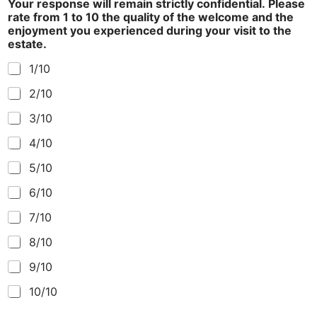
Your response will remain strictly confidential. Please
m
rate from 1 to 10 the quality of the welcome and the
c
enjoyment you experienced during your visit to the
e
estate.
1/10
2/10
3/10
4/10
5/10
6/10
7/10
8/10
9/10
10/10