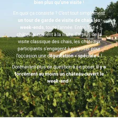
bien plus qu’une visite
!
En quoi ça consiste ? C’est tout simplement
un tour de garde de visite de chais les
week-ends
, toute l’année. Entre 1 et 4
châteaux ouvrent à la visite. En plus de la
visite classique des chais, les châteaux
participants s’engagent à proposer pour
l’occasion une d
égustation « spéciale »
!
Dorénavant plus de question à se poser,
il y a
forcément au moins un château ouvert le
week-end
!