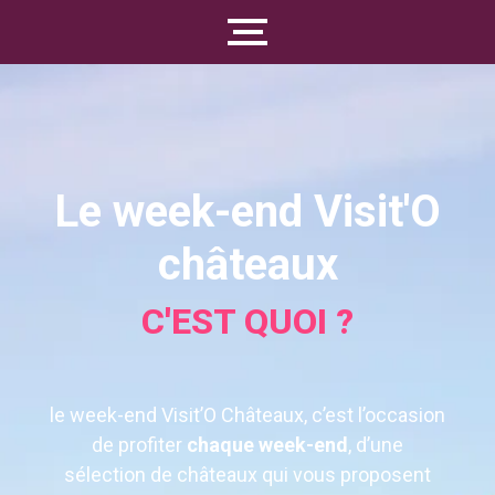
Le week-end Visit'O
châteaux
C'EST QUOI ?
le week-end Visit’O Châteaux, c’est l’occasion
de profiter
chaque week-end
, d’une
sélection de châteaux qui vous proposent