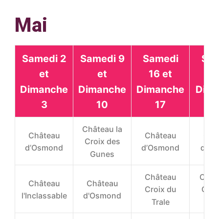
Mai
Samedi 2
Samedi 9
Samedi
Sa
et
et
16 et
23
Dimanche
Dimanche
Dimanche
Dim
3
10
17
Château la
Château
Château
Châ
Croix des
d’Osmond
d’Osmond
d'O
Gunes
Château
Chât
Château
Château
Croix du
Croi
l'Inclassable
d'Osmond
Trale
Gu