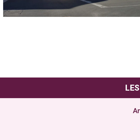
LES
An