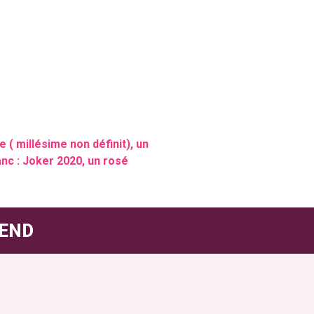
( millésime non définit), un
nc : Joker 2020, un rosé
-END