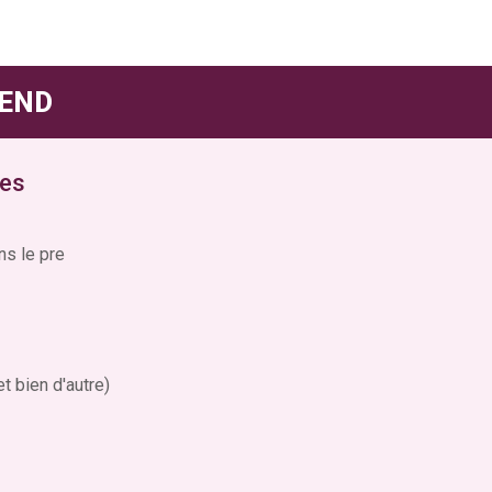
-END
les
ns le pre
t bien d'autre)