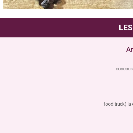
LES
An
concours
food truck( la