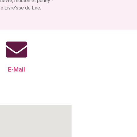
hèvre, mouton et poney !
c Livre'sse de Lire.
E-Mail