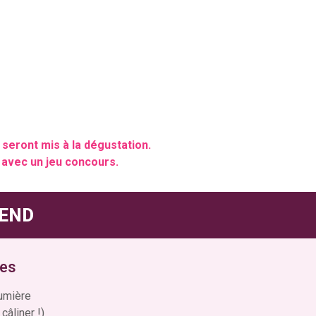
seront mis à la dégustation.
, avec un jeu concours.
-END
les
lumière
âliner !)