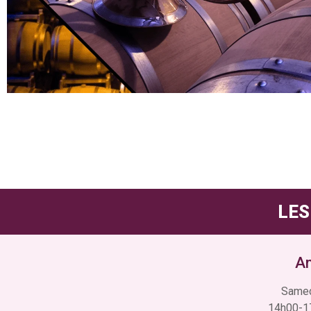
LES
An
Samedi
14h00-17