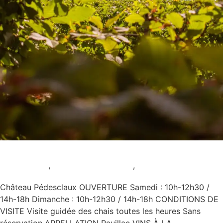
Château Pédesclaux
AOC Pauillac
,
Samedi et Dimanche
,
Uncategorized
Château Pédesclaux OUVERTURE Samedi : 10h-12h30 /
14h-18h Dimanche : 10h-12h30 / 14h-18h CONDITIONS DE
VISITE Visite guidée des chais toutes les heures Sans
réservation APPELLATION Pauillac VINS À LA