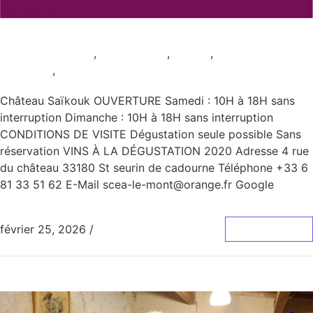
Château Saïkouk
AOC Haut-Médoc
,
AOC Médoc
,
Rouge
,
Samedi et
Dimanche
,
Uncategorized
Château Saïkouk OUVERTURE Samedi : 10H à 18H sans
interruption Dimanche : 10H à 18H sans interruption
CONDITIONS DE VISITE Dégustation seule possible Sans
réservation VINS À LA DÉGUSTATION 2020 Adresse 4 rue
du château 33180 St seurin de cadourne Téléphone +33 6
81 33 51 62 E-Mail scea-le-mont@orange.fr Google
février 25, 2026
/
0 Commentaire
Lire La Suite