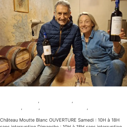
Château Moutte Blanc
AOC Haut-Médoc
,
AOC Margaux
,
Musée et
collection
,
Rouge
,
Samedi et Dimanche
,
Uncategorized
Château Moutte Blanc OUVERTURE Samedi : 10H à 18H
sans interruption Dimanche : 10H à 18H sans interruption