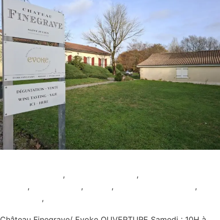
Château Finegrave
AOC Saint-Julien
,
Dégustation seule
,
Pour les
enfants
,
Restauration
,
Rouge
,
Samedi et Dimanche
,
Sans
réservation
,
Uncategorized
Château Finegrave/ Evoke OUVERTURE Samedi : 10H à