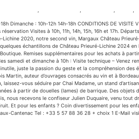
égustation seule
,
Pour les enfants
,
Restauration
,
Rouge
,
8h Dimanche : 10h-12h 14h-18h CONDITIONS DE VISITE Visi
s réservation Visites à 10h, 11h, 14h, 15h, 16h et 17h. Dép
ichine 2020, notre second vin, Margaux Château Prieuré-
 quelques échantillons de Château Prieuré-Lichine 2024
en Boutique. Remises supplémentaires pour les achats à pa
es samedi et dimanche à 10h : Visite technique – Venez re
on inutile, juste la passion du geste et la compréhension de
nçois Martin, auteur d’ouvrages consacrés au vin et à Bordea
n, laissez-vous séduire par Chai Madame, un stand d’artisan
çonnées à partir de douelles (lames) de barrique. Des objets 
is, nous recevons le confiseur Julien Duquaire, venu tout d
uit. Et pour les enfants ? Coin divertissement pour les enfa
x-Cantenac Tel : +33 5 57 88 36 28 + choix 1 E-Mail visi