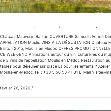
Château Mauvesin Barton
Animation viticole
,
AOC Moulis
,
Dégustation seule
,
Pour l
Château Mauvesin Barton OUVERTURE Samedi : Fermé Dimanc
APPELLATION Moulis VINS À LA DÉGUSTATION Château Mau
Barton 2015, Moulis en Médoc OFFRES PROMOTIONNELLES V
CE WEEK-END Animations autour du vin, culturelles ou music
de 3 vins de l’appellation Moulis en Médoc Restauration a
tables pour déjeuner sur place Et pour les enfants ? Atel
Moulis-en-Médoc Tel : +33 5 56 58 41 81 E-Mail visite@
février 26, 2026
/
0 Commentaire