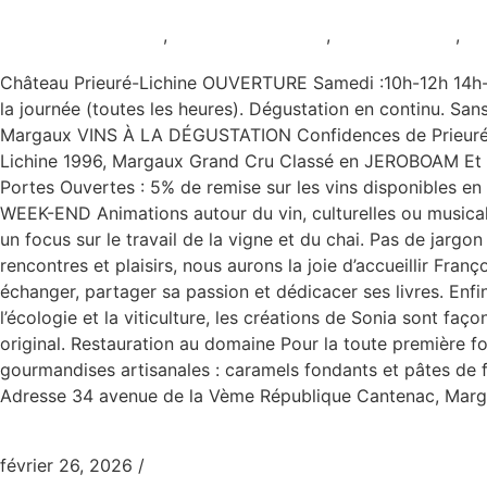
Château Prieuré-Lichine
Animation culturelle
,
Animation viticole
,
AOC Margaux
,
D
Château Prieuré-Lichine OUVERTURE Samedi :10h-12h 14h-1
la journée (toutes les heures). Dégustation en continu. San
Margaux VINS À LA DÉGUSTATION Confidences de Prieuré-L
Lichine 1996, Margaux Grand Cru Classé en JEROBOAM Et
Portes Ouvertes : 5% de remise sur les vins disponibles 
WEEK-END Animations autour du vin, culturelles ou musical
un focus sur le travail de la vigne et du chai. Pas de jarg
rencontres et plaisirs, nous aurons la joie d’accueillir Fra
échanger, partager sa passion et dédicacer ses livres. Enfi
l’écologie et la viticulture, les créations de Sonia sont fa
original. Restauration au domaine Pour la toute première fo
gourmandises artisanales : caramels fondants et pâtes de fr
Adresse 34 avenue de la Vème République Cantenac, Margau
février 26, 2026
/
0 Commentaire