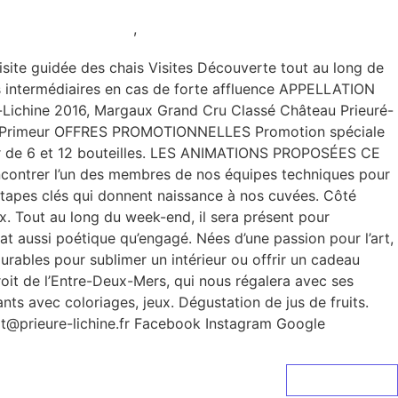
Samedi et Dimanche
,
Sans réservation
te guidée des chais Visites Découverte tout au long de
arts intermédiaires en cas de forte affluence APPELLATION
Lichine 2016, Margaux Grand Cru Classé Château Prieuré-
 en Primeur OFFRES PROMOTIONNELLES Promotion spéciale
rtir de 6 et 12 bouteilles. LES ANIMATIONS PROPOSÉES CE
ncontrer l’un des membres de nos équipes techniques pour
s étapes clés qui donnent naissance à nos cuvées. Côté
ux. Tout au long du week-end, il sera présent pour
at aussi poétique qu’engagé. Nées d’une passion pour l’art,
durables pour sublimer un intérieur ou offrir un cadeau
roit de l’Entre-Deux-Mers, qui nous régalera avec ses
nts avec coloriages, jeux. Dégustation de jus de fruits.
t@prieure-lichine.fr Facebook Instagram Google
Lire La Suite