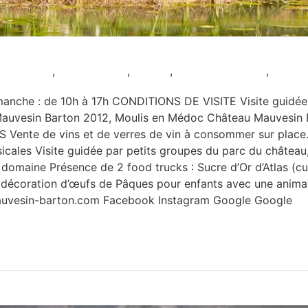
es enfants
,
Restauration
,
Rouge
,
Sans réservation
,
Uniqu
he : de 10h à 17h CONDITIONS DE VISITE Visite guidée de
vesin Barton 2012, Moulis en Médoc Château Mauvesin B
ente de vins et de verres de vin à consommer sur plac
ales Visite guidée par petits groupes du parc du château, 
u domaine Présence de 2 food trucks : Sucre d’Or d’Atlas (
ier décoration d’œufs de Pâques pour enfants avec une ani
mauvesin-barton.com Facebook Instagram Google Google