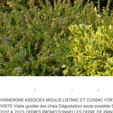
Vignerons associes Moulis Li
Animation viticole
,
AOC Haut-Médoc
,
AOC Listrac
,
AOC M
VIGNERONS ASSOCIES MOULIS LISTRAC ET CUSSAC FORT ME
VISITE Visite guidée des chais Dégustation seule possib
2017 A 2023 OFFRES PROMOTIONNELLES OFFRE DE PRINTE