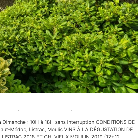
auration
,
Samedi et Dimanche
,
Sans réservation
imanche : 10H à 18H sans interruption CONDITIONS DE
NS Haut-Médoc, Listrac, Moulis VINS À LA DÉGUSTATION DE
 LISTRAC 2018 ET CH. VIEUX MOULIN 2019 (12+12