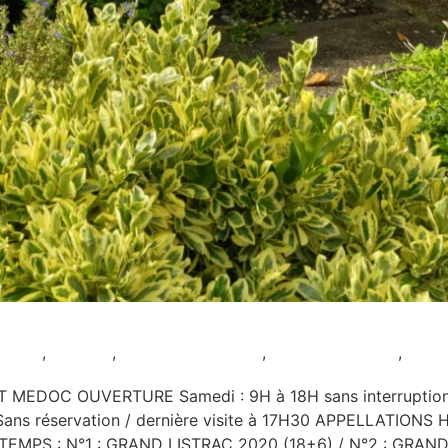
strac et Cussac Fort Médoc
oulis
,
Ateliers
,
Dégustation seule
,
Pour les enfants
,
Rest
DOC OUVERTURE Samedi : 9H à 18H sans interruption D
le Sans réservation / dernière visite à 17H30 APPELLATIO
MPS : N°1 : GRAND LISTRAC 2020 (18+6) / N°2 : GRAND