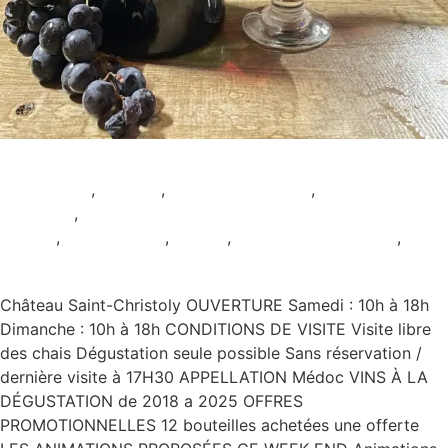
Château Saint-Christoly
AOC Médoc
,
Ateliers
,
Dégustation seule
,
Musée et
collection
,
Pour les
enfants
,
Restauration
,
Rouge
,
Samedi et Dimanche
,
Sans
réservation
Château Saint-Christoly OUVERTURE Samedi : 10h à 18h
Dimanche : 10h à 18h CONDITIONS DE VISITE Visite libre
des chais Dégustation seule possible Sans réservation /
dernière visite à 17H30 APPELLATION Médoc VINS À LA
DÉGUSTATION de 2018 a 2025 OFFRES
PROMOTIONNELLES 12 bouteilles achetées une offerte