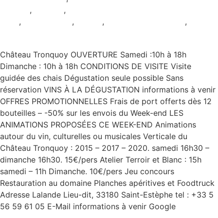
Estèphe
,
Ateliers
,
Dégustation
seule
,
Restauration
,
Rouge
,
Samedi et Dimanche
,
Sans
réservation
Château Tronquoy OUVERTURE Samedi :10h à 18h
Dimanche : 10h à 18h CONDITIONS DE VISITE Visite
guidée des chais Dégustation seule possible Sans
réservation VINS À LA DÉGUSTATION informations à venir
OFFRES PROMOTIONNELLES Frais de port offerts dès 12
bouteilles – -50% sur les envois du Week-end LES
ANIMATIONS PROPOSÉES CE WEEK-END Animations
autour du vin, culturelles ou musicales Verticale du
Château Tronquoy : 2015 – 2017 – 2020. samedi 16h30 –
dimanche 16h30. 15€/pers Atelier Terroir et Blanc : 15h
samedi – 11h Dimanche. 10€/pers Jeu concours
Restauration au domaine Planches apéritives et Foodtruck
Adresse Lalande Lieu-dit, 33180 Saint-Estèphe tel : +33 5
56 59 61 05 E-Mail informations à venir Google