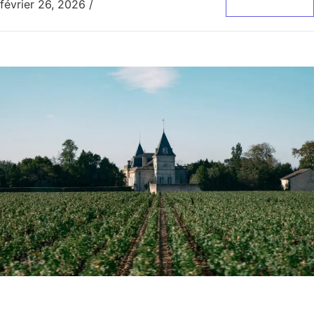
février 26, 2026
/
0 Commentaire
Lire La Suite
Château Tronquoy
Animation viticole
,
AOC Saint-