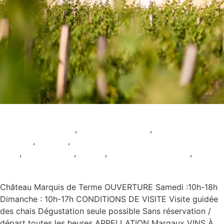
Château Marquis de Terme
Animation culturelle
,
Animation viticole
,
AOC
Margaux
,
Ateliers
,
Dégustation
seule
,
Restauration
,
Rouge
,
Samedi et Dimanche
,
Sans
réservation
Château Marquis de Terme OUVERTURE Samedi :10h-18h
Dimanche : 10h-17h CONDITIONS DE VISITE Visite guidée
des chais Dégustation seule possible Sans réservation /
départ toutes les heures APPELLATION Margaux VINS À