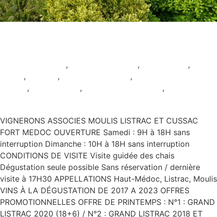
Vignerons associes Moulis
Listrac et Cussac Fort Médoc
Animation viticole
,
AOC Haut-Médoc
,
AOC Listrac
,
AOC
Moulis
,
Ateliers
,
Dégustation seule
,
Pour les
enfants
,
Restauration
,
Samedi et Dimanche
,
Sans
réservation
VIGNERONS ASSOCIES MOULIS LISTRAC ET CUSSAC
FORT MEDOC OUVERTURE Samedi : 9H à 18H sans
interruption Dimanche : 10H à 18H sans interruption
CONDITIONS DE VISITE Visite guidée des chais
Dégustation seule possible Sans réservation / dernière
visite à 17H30 APPELLATIONS Haut-Médoc, Listrac, Moulis
VINS À LA DÉGUSTATION DE 2017 A 2023 OFFRES
PROMOTIONNELLES OFFRE DE PRINTEMPS : N°1 : GRAND
LISTRAC 2020 (18+6) / N°2 : GRAND LISTRAC 2018 ET