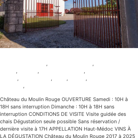
Château du Moulin Rouge
Animation culturelle
,
Animation viticole
,
AOC Haut-
Médoc
,
Ateliers
,
Dégustation seule
,
Pour les
enfants
,
Restauration
,
Rosé
,
Rouge
,
Samedi et
Dimanche
,
Sans réservation
Château du Moulin Rouge OUVERTURE Samedi : 10H à
18H sans interruption Dimanche : 10H à 18H sans
interruption CONDITIONS DE VISITE Visite guidée des
chais Dégustation seule possible Sans réservation /
dernière visite à 17H APPELLATION Haut-Médoc VINS À
LA DÉGUSTATION Château du Moulin Rouge 2017 à 2025