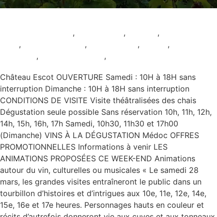
Château Escot
Animation culturelle
,
AOC Médoc
,
Ateliers
,
Dégustation
seule
,
Pour les enfants
,
Restauration
,
Rouge
,
Samedi et
Dimanche
,
Sans réservation
,
Sur réservation
Château Escot OUVERTURE Samedi : 10H à 18H sans
interruption Dimanche : 10H à 18H sans interruption
CONDITIONS DE VISITE Visite théâtralisées des chais
Dégustation seule possible Sans réservation 10h, 11h, 12h,
14h, 15h, 16h, 17h Samedi, 10h30, 11h30 et 17h00
(Dimanche) VINS À LA DÉGUSTATION Médoc OFFRES
PROMOTIONNELLES Informations à venir LES
ANIMATIONS PROPOSÉES CE WEEK-END Animations
autour du vin, culturelles ou musicales « Le samedi 28
mars, les grandes visites entraîneront le public dans un
tourbillon d’histoires et d’intrigues aux 10e, 11e, 12e, 14e,
15e, 16e et 17e heures. Personnages hauts en couleur et
récits d’autrefois donneront vie aux cuves et aux tonneaux.