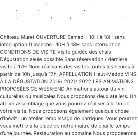
Animation culturelle
,
Animation viticole
,
AOC Haut-
Médoc
,
Ateliers
,
Dégustation seule
,
Pour les
enfants
,
Restauration
,
Rouge
,
Samedi et Dimanche
,
Sans
réservation
Château Muret OUVERTURE Samedi : 10H à 18H sans
interruption Dimanche : 10H à 18H sans interruption
CONDITIONS DE VISITE Visite guidée des chais
Dégustation seule possible Sans réservation / dernière
visite à 17H Nous réalisons des visites toutes les heures à
partir de 10h jusqu’à 17h. APPELLATION Haut-Médoc VINS
À LA DÉGUSTATION 2019/ 2021/ 2022 LES ANIMATIONS
PROPOSÉES CE WEEK-END Animations autour du vin,
culturelles ou musicales Nous proposons deux ateliers. Un
atelier assemblage que vous pourrez réaliser à la fin de
votre visite. Nous proposons également quelque chose
d’inédit : un atelier remplissage de barriques. Vous pourrez
vous mettre à la place de notre maître de chai le temps
d’une journée. Restauration au domaine Nous proposerons