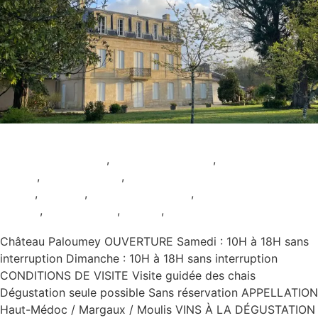
Château Paloumey
Animation culturelle
,
Animation viticole
,
AOC Haut-
Médoc
,
AOC Margaux
,
AOC
Moulis
,
Ateliers
,
Dégustation seule
,
Pour les
enfants
,
Restauration
,
Rouge
,
Samedi et Dimanche
Château Paloumey OUVERTURE Samedi : 10H à 18H sans
interruption Dimanche : 10H à 18H sans interruption
CONDITIONS DE VISITE Visite guidée des chais
Dégustation seule possible Sans réservation APPELLATION
Haut-Médoc / Margaux / Moulis VINS À LA DÉGUSTATION