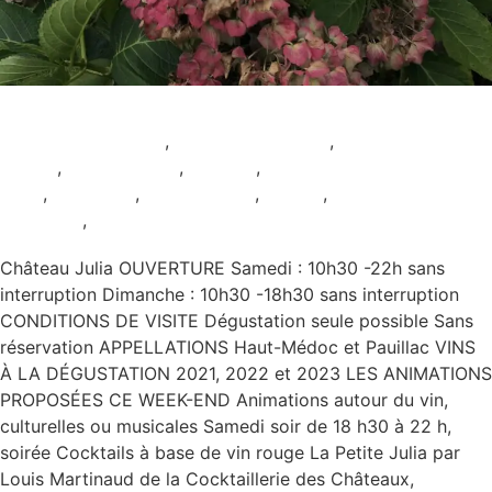
Château Julia
Animation culturelle
,
Animation viticole
,
AOC Haut-
Médoc
,
AOC Pauillac
,
Ateliers
,
Dégustation
seule
,
Nocturne
,
Restauration
,
Rouge
,
Samedi et
Dimanche
,
Sans réservation
Château Julia OUVERTURE Samedi : 10h30 -22h sans
interruption Dimanche : 10h30 -18h30 sans interruption
CONDITIONS DE VISITE Dégustation seule possible Sans
réservation APPELLATIONS Haut-Médoc et Pauillac VINS
À LA DÉGUSTATION 2021, 2022 et 2023 LES ANIMATIONS
PROPOSÉES CE WEEK-END Animations autour du vin,
culturelles ou musicales Samedi soir de 18 h30 à 22 h,
soirée Cocktails à base de vin rouge La Petite Julia par
Louis Martinaud de la Cocktaillerie des Châteaux,