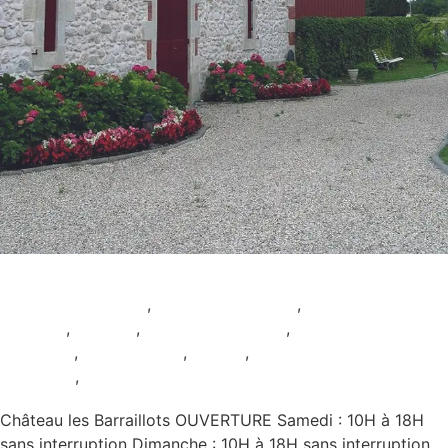
Château les Barraillots
Animation musicale
,
Animation viticole
,
AOC
Margaux
,
Ateliers
,
Dégustation seule
,
Musée et
collection
,
Restauration
,
Rouge
,
Samedi et
Dimanche
,
Sans réservation
Château les Barraillots OUVERTURE Samedi : 10H à 18H
sans interruption Dimanche : 10H à 18H sans interruption