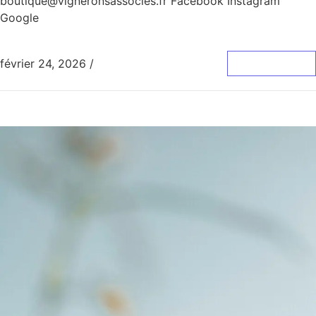
boutique@vigneronsassocies.fr Facebook Instagram
Google
février 24, 2026
/
0 Commentaire
Lire La Suite