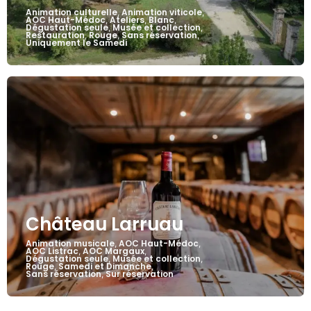
Animation culturelle
Animation viticole
,
,
AOC Haut-Médoc
Ateliers
Blanc
,
,
,
Dégustation seule
Musée et collection
,
,
Restauration
Rouge
Sans réservation
,
,
,
Uniquement le Samedi
Château Larruau
Animation musicale
AOC Haut-Médoc
,
,
AOC Listrac
AOC Margaux
,
,
Dégustation seule
Musée et collection
,
,
Rouge
Samedi et Dimanche
,
,
Sans réservation
Sur réservation
,