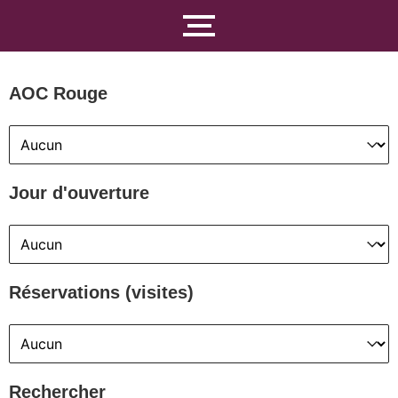
AOC Rouge
AOC Rouge
AOC Rouge
Jour d'ouverture
Jour d'ouverture
Jour d'ouverture
Réservations (visites)
Réservations (visites)
Réservations (visites)
Rechercher