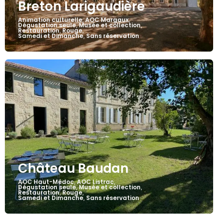
Breton Larigaudière
Animation culturelle
AOC Margaux
,
,
Dégustation seule
Musée et collection
,
,
Restauration
Rouge
,
,
Samedi et Dimanche
Sans réservation
,
Château Baudan
AOC Haut-Médoc
AOC Listrac
,
,
Dégustation seule
Musée et collection
,
,
Restauration
Rouge
,
,
Samedi et Dimanche
Sans réservation
,