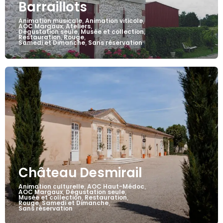
Barraillots
Animation musicale
Animation viticole
,
,
AOC Margaux
Ateliers
,
,
Dégustation seule
Musée et collection
,
,
Restauration
Rouge
,
,
Samedi et Dimanche
Sans réservation
,
Château Desmirail
Animation culturelle
AOC Haut-Médoc
,
,
AOC Margaux
Dégustation seule
,
,
Musée et collection
Restauration
,
,
Rouge
Samedi et Dimanche
,
,
Sans réservation