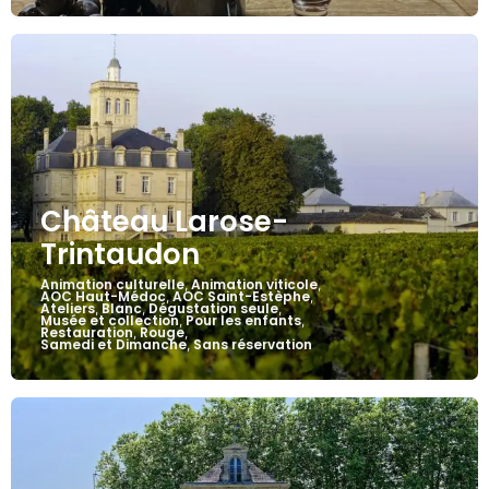
Château Larose-
Trintaudon
Animation culturelle
Animation viticole
,
,
AOC Haut-Médoc
AOC Saint-Estèphe
,
,
Ateliers
Blanc
Dégustation seule
,
,
,
Musée et collection
Pour les enfants
,
,
Restauration
Rouge
,
,
Samedi et Dimanche
Sans réservation
,