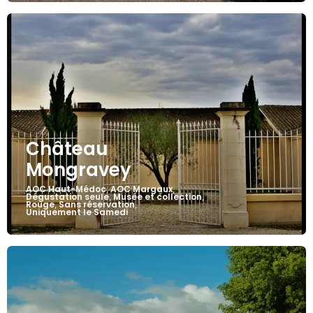
Château
Mongravey
AOC Haut-Médoc
AOC Margaux
,
,
Dégustation seule
Musée et collection
,
,
Rouge
Sans réservation
,
,
Uniquement le Samedi