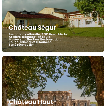
Château Ségur
Animation culturelle
AOC Haut-Médoc
,
,
Ateliers
Dégustation seule
,
,
Musée et collection
Restauration
,
,
Rouge
Samedi et Dimanche
,
,
Sans réservation
Château Haut-