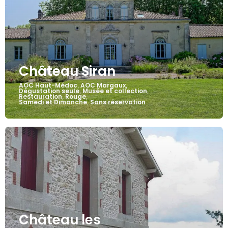
Château Siran
AOC Haut-Médoc
AOC Margaux
,
,
Dégustation seule
Musée et collection
,
,
Restauration
Rouge
,
,
Samedi et Dimanche
Sans réservation
,
Château les