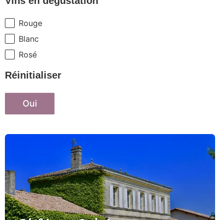
Vins en dégustation
Rouge
Vins en dégustation
Blanc
Rosé
Réinitialiser
Oui