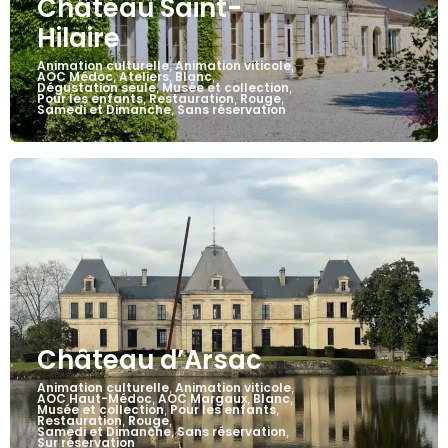
Château Saint-
Hilaire
Animation culturelle
Animation viticole
,
,
AOC Médoc
Ateliers
Blanc
,
,
,
Dégustation seule
Musée et collection
,
,
Pour les enfants
Restauration
Rouge
,
,
,
Samedi et Dimanche
Sans réservation
,
Château d’Arsac
Animation culturelle
Animation viticole
,
,
AOC Haut-Médoc
AOC Margaux
Blanc
,
,
,
Musée et collection
Pour les enfants
,
,
Restauration
Rouge
,
,
Samedi et Dimanche
Sans réservation
,
,
Sur réservation