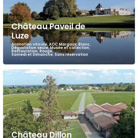
Château Paveil de
Luze
Animation viticole
AOC Margaux
Blanc
,
,
,
Dégustation seule
Musée et collection
,
,
Restauration
Rouge
,
,
Samedi et Dimanche
Sans réservation
,
Château Dillon