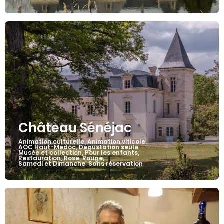
Château Sénéjac
Animation culturelle
Animation viticole
,
,
AOC Haut-Médoc
Dégustation seule
,
,
Musée et collection
Pour les enfants
,
,
Restauration
Rosé
Rouge
,
,
,
Samedi et Dimanche
Sans réservation
,