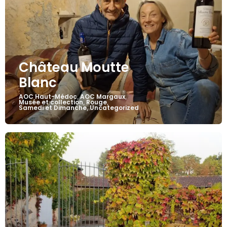
Château Moutte
Blanc
AOC Haut-Médoc
AOC Margaux
,
,
Musée et collection
Rouge
,
,
Samedi et Dimanche
Uncategorized
,