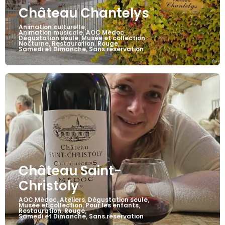
Château Chantelys
Animation culturelle
,
Animation musicale
AOC Médoc
,
,
Dégustation seule
Musée et collection
,
,
Nocturne
Restauration
Rouge
,
,
,
Samedi et Dimanche
Sans réservation
,
Château Saint-
Christoly
AOC Médoc
Ateliers
Dégustation seule
,
,
,
Musée et collection
Pour les enfants
,
,
Restauration
Rouge
,
,
Samedi et Dimanche
Sans réservation
,